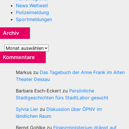
News Weltweit
Polizeimeldung
Sportmeldungen
Archiv
Archiv
Kommentare
Markus
zu
Das Tagebuch der Anne Frank im Alten
Theater Dessau
Barbara Esch-Eckert
zu
Persönliche
Stadtgeschichten fürs StadtLabor gesucht
Sylvia Lier
zu
Diskussion über ÖPNV im
ländlichen Raum
Bernd Gohlke
zu
Finanzministerium drängt auf