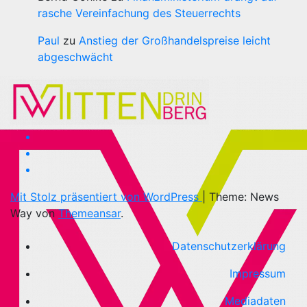
rasche Vereinfachung des Steuerrechts
Paul
zu
Anstieg der Großhandelspreise leicht
abgeschwächt
Mit Stolz präsentiert von WordPress
|
Theme: News
Way von
Themeansar
.
Datenschutzerklärung
Impressum
Mediadaten