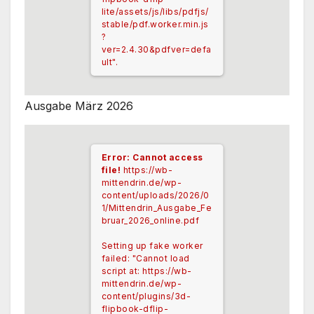
lite/assets/js/libs/pdfjs/
stable/pdf.worker.min.js
?
ver=2.4.30&pdfver=defa
ult".
Ausgabe März 2026
Error: Cannot access
file!
https://wb-
mittendrin.de/wp-
content/uploads/2026/0
1/Mittendrin_Ausgabe_Fe
bruar_2026_online.pdf
Setting up fake worker
failed: "Cannot load
script at: https://wb-
mittendrin.de/wp-
content/plugins/3d-
flipbook-dflip-