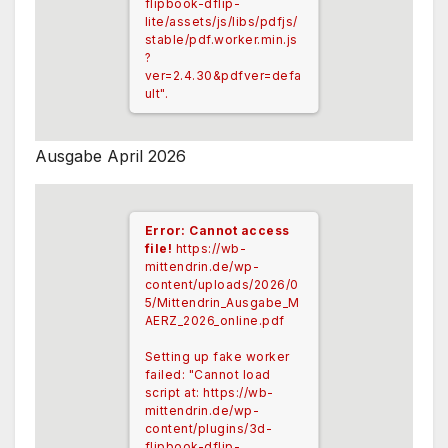
flipbook-dflip-
lite/assets/js/libs/pdfjs/
stable/pdf.worker.min.js
?
ver=2.4.30&pdfver=defa
ult".
Ausgabe April 2026
Error: Cannot access
file!
https://wb-
mittendrin.de/wp-
content/uploads/2026/0
5/Mittendrin_Ausgabe_M
AERZ_2026_online.pdf
Setting up fake worker
failed: "Cannot load
script at: https://wb-
mittendrin.de/wp-
content/plugins/3d-
flipbook-dflip-