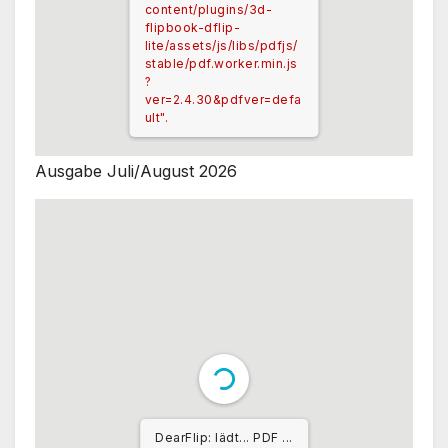
content/plugins/3d-
flipbook-dflip-
lite/assets/js/libs/pdfjs/
stable/pdf.worker.min.js
?
ver=2.4.30&pdfver=defa
ult".
Ausgabe Juli/August 2026
DearFlip: lädt... PDF ...