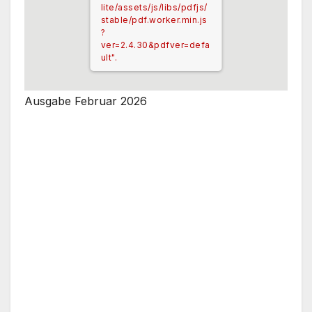
lite/assets/js/libs/pdfjs/
stable/pdf.worker.min.js
?
ver=2.4.30&pdfver=defa
ult".
Ausgabe Februar 2026
Error: Cannot access
file!
https://wb-
mittendrin.de/wp-
content/uploads/2025/11
/Mittendrin_Ausgabe_De
zember_2025_online-
2.pdf
Setting up fake worker
failed: "Cannot load
script at: https://wb-
mittendrin.de/wp-
content/plugins/3d-
flipbook-dflip-