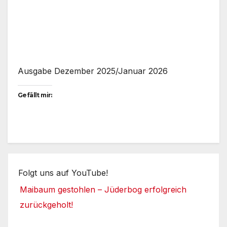
lite/assets/js/libs/pdfjs/
stable/pdf.worker.min.js
?
ver=2.4.30&pdfver=defa
ult".
Ausgabe Dezember 2025/Januar 2026
Gefällt mir:
Folgt uns auf YouTube!
Maibaum gestohlen – Jüderbog erfolgreich
zurückgeholt!