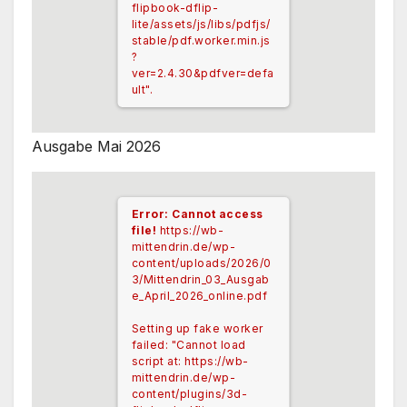
flipbook-dflip-
lite/assets/js/libs/pdfjs/
stable/pdf.worker.min.js
?
ver=2.4.30&pdfver=defa
ult".
Ausgabe Mai 2026
Error: Cannot access
file!
https://wb-
mittendrin.de/wp-
content/uploads/2026/0
3/Mittendrin_03_Ausgab
e_April_2026_online.pdf
Setting up fake worker
failed: "Cannot load
script at: https://wb-
mittendrin.de/wp-
content/plugins/3d-