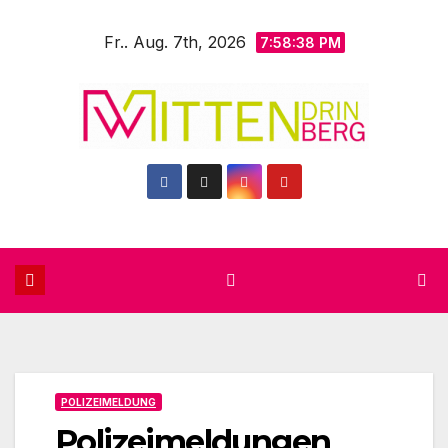
Zum
Fr.. Aug. 7th, 2026
Inhalt
7:58:40 PM
springen
POLIZEIMELDUNG
Polizeimeldungen