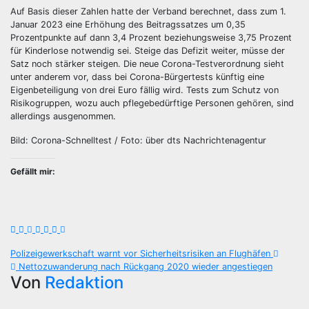
Auf Basis dieser Zahlen hatte der Verband berechnet, dass zum 1.
Januar 2023 eine Erhöhung des Beitragssatzes um 0,35
Prozentpunkte auf dann 3,4 Prozent beziehungsweise 3,75 Prozent
für Kinderlose notwendig sei. Steige das Defizit weiter, müsse der
Satz noch stärker steigen. Die neue Corona-Testverordnung sieht
unter anderem vor, dass bei Corona-Bürgertests künftig eine
Eigenbeteiligung von drei Euro fällig wird. Tests zum Schutz von
Risikogruppen, wozu auch pflegebedürftige Personen gehören, sind
allerdings ausgenommen.
Bild: Corona-Schnelltest / Foto: über dts Nachrichtenagentur
Gefällt mir:
Beitragsnavigation
Polizeigewerkschaft warnt vor Sicherheitsrisiken an Flughäfen
Nettozuwanderung nach Rückgang 2020 wieder angestiegen
Von
Redaktion