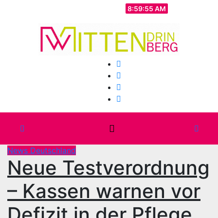
Zum
Sa.. Aug. 8th, 2026
8:59:57 AM
Inhalt
springen
News Deutschland
Neue Testverordnung
– Kassen warnen vor
Defizit in der Pflege