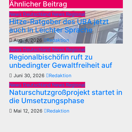
Ähnlicher Beitrag
News Deutschland
News Regional
Hitze-Ratgeber des UBA jetzt
auch in Leichter Sprache
Aug. 4, 2026
Redaktion
News Deutschland
News Regional
Regionalbischöfin ruft zu
unbedingter Gewaltfreiheit auf
Juni 30, 2026
Redaktion
News Deutschland
News Regional
Naturschutzgroßprojekt startet in
die Umsetzungsphase
Mai 12, 2026
Redaktion