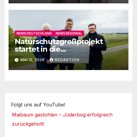
NEWS DEUTSCHLAND
NEWS REGIONAL
Naturschutzgroßprojekt
startet in die
Umsetzungsphase
MAI 12, 2026
REDAKTION
Folgt uns auf YouTube!
Maibaum gestohlen – Jüderbog erfolgreich
zurückgeholt!