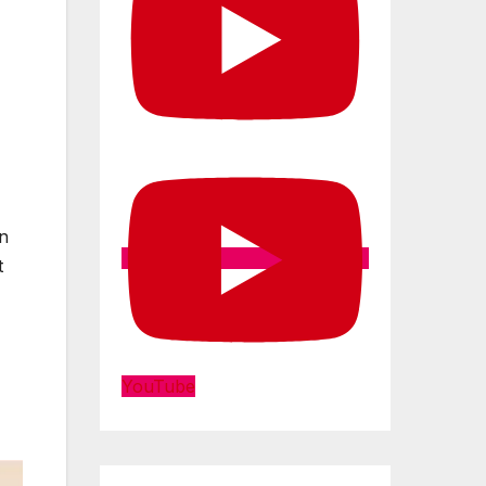
an
t
YouTube