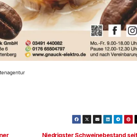
htenagentur
iner
Niedrigster Schweinebestand sei