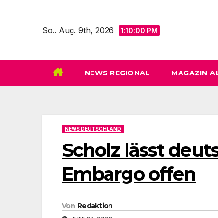
Zum
Inhalt
So.. Aug. 9th, 2026
1:10:02 PM
springen
NEWS REGIONAL
MAGAZIN A
NEWS DEUTSCHLAND
Scholz lässt deut
Embargo offen
Von
Redaktion