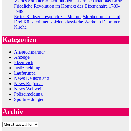
Viertes Sommerkonzert mit dem Gitarristen Matthias Ehrig
Friedliche Revolution im Kontext des Bicentenaire 1789-
1989
Erstes Radiser Gespräch zur Meinungsfreiheit im Gutshof
Drei Künstlerinnen spielen klassische Werke in Dabruner
Kirche
Kategorien
Ansprechpartner
Anzeige
Ideenreich
Justizmeldung
Laufgruppe
News Deutschland
News Regional
News Weltweit
Polizeimeldung
Sportmeldungen
Archiv
Archiv