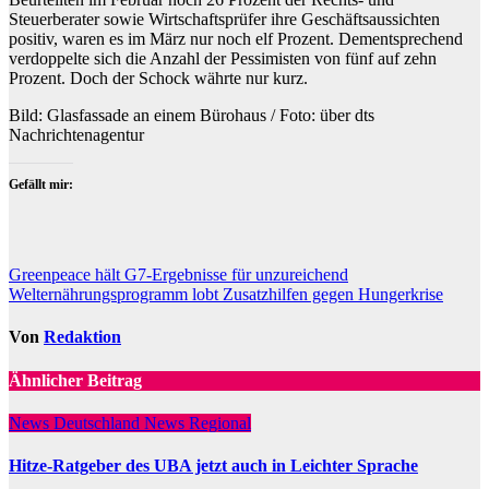
Steuerberater sowie Wirtschaftsprüfer ihre Geschäftsaussichten
positiv, waren es im März nur noch elf Prozent. Dementsprechend
verdoppelte sich die Anzahl der Pessimisten von fünf auf zehn
Prozent. Doch der Schock währte nur kurz.
Bild: Glasfassade an einem Bürohaus / Foto: über dts
Nachrichtenagentur
Gefällt mir:
Beitragsnavigation
Greenpeace hält G7-Ergebnisse für unzureichend
Welternährungsprogramm lobt Zusatzhilfen gegen Hungerkrise
Von
Redaktion
Ähnlicher Beitrag
News Deutschland
News Regional
Hitze-Ratgeber des UBA jetzt auch in Leichter Sprache