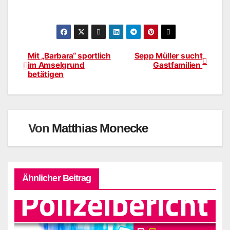
Mit „Barbara“ sportlich
Sepp Müller sucht
Beitragsnavigation
im Amselgrund
Gastfamilien
betätigen
Von
Matthias Monecke
Ähnlicher Beitrag