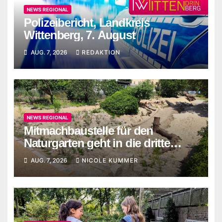
NEWS REGIONAL
Polizeibericht, Landkreis
Wittenberg, 7. August
AUG. 7, 2026
REDAKTION
NEWS REGIONAL
Mitmachbaustelle für den
Naturgarten geht in die dritte
Runde
AUG. 7, 2026
NICOLE KUMMER