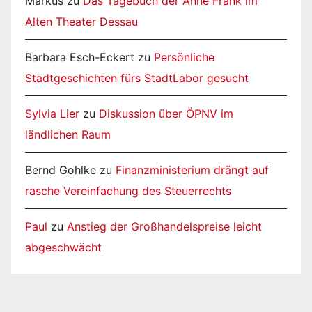
Markus
zu
Das Tagebuch der Anne Frank im
Alten Theater Dessau
Barbara Esch-Eckert
zu
Persönliche
Stadtgeschichten fürs StadtLabor gesucht
Sylvia Lier
zu
Diskussion über ÖPNV im
ländlichen Raum
Bernd Gohlke
zu
Finanzministerium drängt auf
rasche Vereinfachung des Steuerrechts
Paul
zu
Anstieg der Großhandelspreise leicht
abgeschwächt