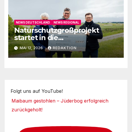
NEWS DEUTSCHLAND
NEWS REGIONAL
Naturschutzgroßprojekt
startet in die
Umsetzungsphase
MAI 12, 2026
REDAKTION
Folgt uns auf YouTube!
Maibaum gestohlen – Jüderbog erfolgreich
zurückgeholt!