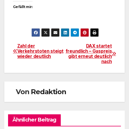
Gefällt mir:
Zahl der
DAX startet
Beitragsnavigation
Verkehrstoten steigt
freundlich – Gaspreis
wieder deutlich
gibt erneut deutlich
nach
Von
Redaktion
Ähnlicher Beitrag