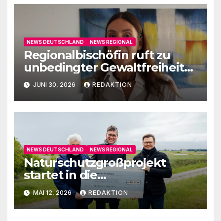
NEWS DEUTSCHLAND
NEWS REGIONAL
Regionalbischöfin ruft zu
unbedingter Gewaltfreiheit
auf
JUNI 30, 2026
REDAKTION
NEWS DEUTSCHLAND
NEWS REGIONAL
Naturschutzgroßprojekt
startet in die
Umsetzungsphase
MAI 12, 2026
REDAKTION