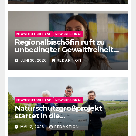
NEWS DEUTSCHLAND
NEWS REGIONAL
Regionalbischöfin ruft zu
unbedingter Gewaltfreiheit
auf
JUNI 30, 2026
REDAKTION
NEWS DEUTSCHLAND
NEWS REGIONAL
Naturschutzgroßprojekt
startet in die
Umsetzungsphase
MAI 12, 2026
REDAKTION