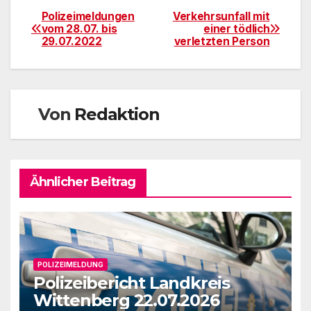
Polizeimeldungen
Verkehrsunfall mit
Beitragsnavigation
vom 28.07. bis
einer tödlich
29.07.2022
verletzten Person
Von
Redaktion
Ähnlicher Beitrag
POLIZEIMELDUNG
Polizeibericht Landkreis
Wittenberg 22.07.2026