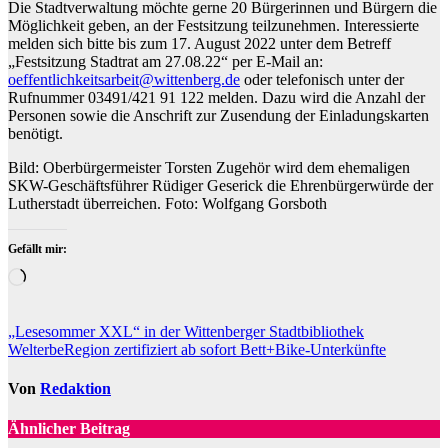
Die Stadtverwaltung möchte gerne 20 Bürgerinnen und Bürgern die
Möglichkeit geben, an der Festsitzung teilzunehmen. Interessierte
melden sich bitte bis zum 17. August 2022 unter dem Betreff
„Festsitzung Stadtrat am 27.08.22“ per E-Mail an:
oeffentlichkeitsarbeit@wittenberg.de
oder telefonisch unter der
Rufnummer 03491/421 91 122 melden. Dazu wird die Anzahl der
Personen sowie die Anschrift zur Zusendung der Einladungskarten
benötigt.
Bild: Oberbürgermeister Torsten Zugehör wird dem ehemaligen
SKW-Geschäftsführer Rüdiger Geserick die Ehrenbürgerwürde der
Lutherstadt überreichen. Foto: Wolfgang Gorsboth
Gefällt mir:
Wird
geladen …
Beitragsnavigation
„Lesesommer XXL“ in der Wittenberger Stadtbibliothek
WelterbeRegion zertifiziert ab sofort Bett+Bike-Unterkünfte
Von
Redaktion
Ähnlicher Beitrag