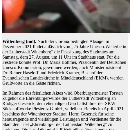
Wittenberg (md).
Nach der Corona-bedingten Absage im
Dezember 2021 findet anlässlich von „25 Jahre Unesco-Welterbe in
der Lutherstadt Wittenberg“ die Festsitzung des Stadtrates am
Samstag, dem 27. August, um 11 Uhr im Stadthaus statt. Für die
Festrede konnte Prof. Dr. Maria Böhmer, Präsidentin der Deutschen
Unesco-Kommission, gewonnen werden, auch Ministerpräsident
Dr. Reiner Haseloff und Friedrich Kramer, Bischof der
Evangelischen Landeskirche in Mitteldeutschland (EKM), werden
Grußworte an die Gäste richten.
Im Rahmen des feierlichen Aktes wird Oberbürgermeister Torsten
Zugehör die Ehrenbürgerwürde der Lutherstadt Wittenberg an
Rüdiger Geserick, dem ehemaligen Geschäftsführer der SKW
Stickstoffwerke Piesteritz GmbH, verleihen. Bereits im April 2021
beschloss der Wittenberger Stadtrat, Herrn Geserick für seine
herausragende und vielfältigen Leistungen und Verdienste für die
Stadt den Titel „Ehrenbürger der Lutherstadt Wittenberg“ zu
verleihen. Die Laudatio wird Ulf Heitmüller, Vorsitzender des