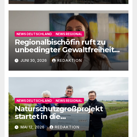
NEWS DEUTSCHLAND
NEWS REGIONAL
Regionalbischöfin ruft zu
unbedingter Gewaltfreiheit
auf
JUNI 30, 2026
REDAKTION
NEWS DEUTSCHLAND
NEWS REGIONAL
Naturschutzgroßprojekt
startet in die
Umsetzungsphase
MAI 12, 2026
REDAKTION