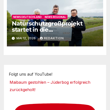
NEWS DEUTSCHLAND
NEWS REGIONAL
Naturschutzgroßprojekt
startet in die
Umsetzungsphase
MAI 12, 2026
REDAKTION
Folgt uns auf YouTube!
Maibaum gestohlen – Jüderbog erfolgreich
zurückgeholt!