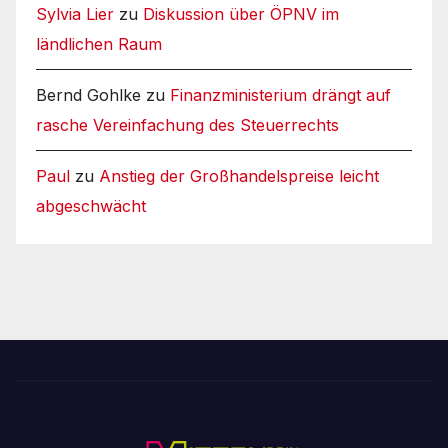
Sylvia Lier
zu
Diskussion über ÖPNV im
ländlichen Raum
Bernd Gohlke
zu
Finanzministerium drängt auf
rasche Vereinfachung des Steuerrechts
Paul
zu
Anstieg der Großhandelspreise leicht
abgeschwächt