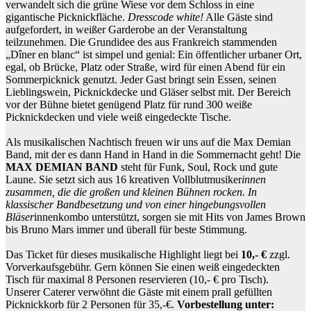
verwandelt sich die grüne Wiese vor dem Schloss in eine
gigantische Picknickfläche.
Dresscode white!
Alle Gäste sind
aufgefordert, in weißer Garderobe an der Veranstaltung
teilzunehmen. Die Grundidee des aus Frankreich stammenden
„Dîner en blanc“ ist simpel und genial: Ein öffentlicher urbaner Ort,
egal, ob Brücke, Platz oder Straße, wird für einen Abend für ein
Sommerpicknick genutzt. Jeder Gast bringt sein Essen, seinen
Lieblingswein, Picknickdecke und Gläser selbst mit. Der Bereich
vor der Bühne bietet genügend Platz für rund 300 weiße
Picknickdecken und viele weiß eingedeckte Tische.
Als musikalischen Nachtisch freuen wir uns auf die Max Demian
Band, mit der es dann Hand in Hand in die Sommernacht geht! Die
MAX DEMIAN BAND
steht für Funk, Soul, Rock und gute
Laune. Sie setzt sich aus 16 kreativen Vollblutmusiker
innen
zusammen, die die großen und kleinen Bühnen rocken. In
klassischer Bandbesetzung und von einer hingebungsvollen
Bläser
innenkombo unterstützt, sorgen sie mit Hits von James Brown
bis Bruno Mars immer und überall für beste Stimmung.
Das Ticket für dieses musikalische Highlight liegt bei
10,- €
zzgl.
Vorverkaufsgebühr. Gern können Sie einen weiß eingedeckten
Tisch für maximal 8 Personen reservieren (10,- € pro Tisch).
Unserer Caterer verwöhnt die Gäste mit einem prall gefüllten
Picknickkorb für 2 Personen für 35,-€.
Vorbestellung unter: