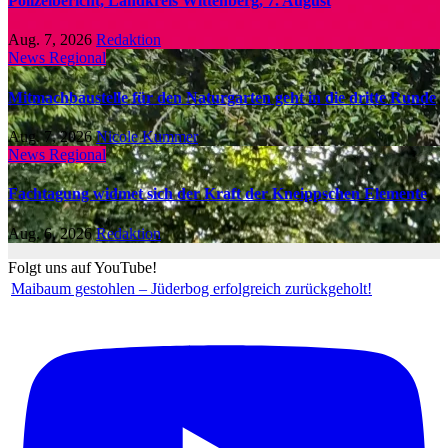
Polizeibericht, Landkreis Wittenberg, 7. August
Aug. 7, 2026
Redaktion
News Regional
Mitmachbaustelle für den Naturgarten geht in die dritte Runde
Aug. 7, 2026
Nicole Kummer
News Regional
Fachtagung widmet sich der Kraft der Kneippschen Elemente
Aug. 6, 2026
Redaktion
Folgt uns auf YouTube!
Maibaum gestohlen – Jüderbog erfolgreich zurückgeholt!