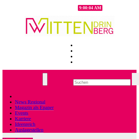
Zum
Sa.. Aug. 8th, 2026
9:00:05 AM
Inhalt
springen
News Regional
Magazin als Epaper
Events
Karriere
Ideenreich
Auslagestellen