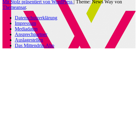
Mit Stolz präsentiert von WordPress
|
Theme: News Way von
Themeansar
.
Datenschutzerklärung
Impressum
Mediadaten
Ansprechpartner
Auslagestellen
Das Mittendrin-Abo