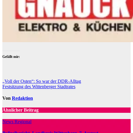
Gefällt mir:
Beitragsnavigation
„Voll der Osten“: So war der DDR-Alltag
Festsitzung des Wittenberger Stadtrates
Von
Redaktion
Ähnlicher Beitrag
News Regional