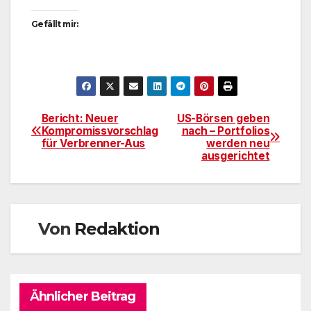
Gefällt mir:
Bericht: Neuer
US-Börsen geben
Beitragsnavigation
Kompromissvorschlag
nach – Portfolios
für Verbrenner-Aus
werden neu
ausgerichtet
Von
Redaktion
Ähnlicher Beitrag