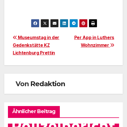
Beitragsnavigation
Museumstag in der
Per App in Luthers
Gedenkstätte KZ
Wohnzimmer
Lichtenburg Prettin
Von
Redaktion
Ähnlicher Beitrag