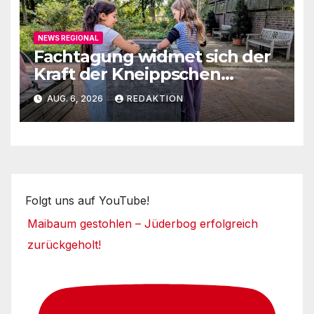
NEWS REGIONAL
Fachtagung widmet sich der
Kraft der Kneippschen
Elemente
AUG. 6, 2026
REDAKTION
Folgt uns auf YouTube!
Maibaum gestohlen – Jüderbog erfolgreich
zurückgeholt!