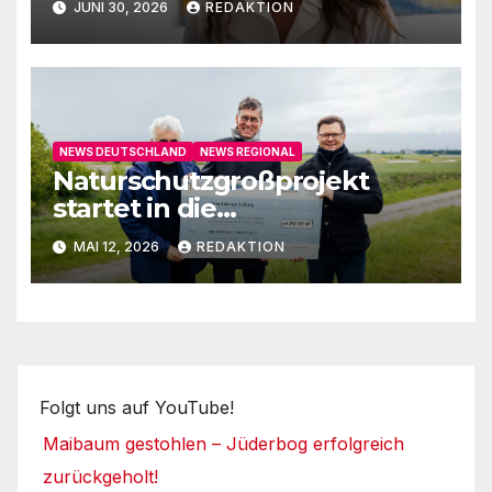
JUNI 30, 2026
REDAKTION
NEWS DEUTSCHLAND
NEWS REGIONAL
Naturschutzgroßprojekt
startet in die
Umsetzungsphase
MAI 12, 2026
REDAKTION
Folgt uns auf YouTube!
Maibaum gestohlen – Jüderbog erfolgreich
zurückgeholt!