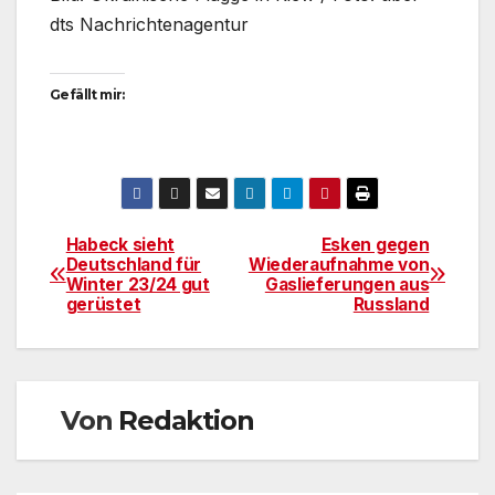
dts Nachrichtenagentur
Gefällt mir:
Habeck sieht
Esken gegen
Beitragsnavigation
Deutschland für
Wiederaufnahme von
Winter 23/24 gut
Gaslieferungen aus
gerüstet
Russland
Von
Redaktion