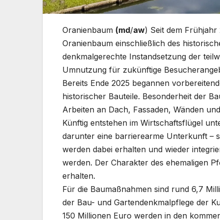
Oranienbaum
(md
/
aw
) Seit dem Frühjahr
Oranienbaum einschließlich des historisc
denkmalgerechte Instandsetzung der teil
Umnutzung für zukünftige Besucherange
Bereits Ende 2025 begannen vorbereitend
historischer Bauteile. Besonderheit der Ba
Arbeiten an Dach, Fassaden, Wänden un
Künftig entstehen im Wirtschaftsflügel u
darunter eine barrierearme Unterkunft – 
werden dabei erhalten und wieder integrie
werden. Der Charakter des ehemaligen Pfer
erhalten.
Für die Baumaßnahmen sind rund 6,7 Milli
der Bau- und Gartendenkmalpflege der Ku
150 Millionen Euro werden in den komme