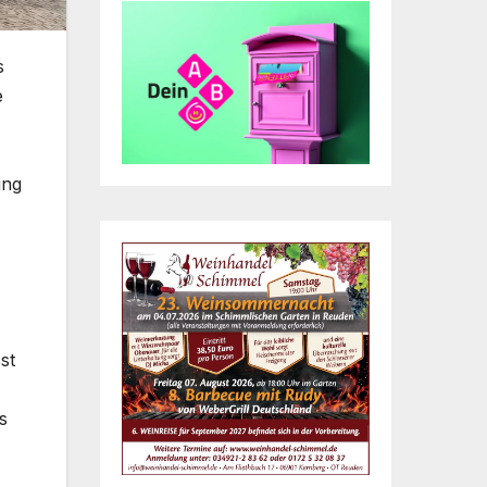
s
e
ung
st
s