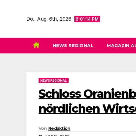
Zum
Inhalt
Do.. Aug. 6th, 2026
8:01:15 PM
springen
NEWS REGIONAL
MAGAZIN A
NEWS REGIONAL
Schloss Oranien
nördlichen Wirts
Von
Redaktion