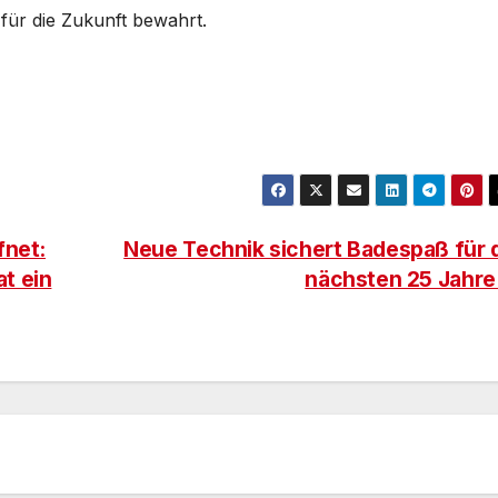
für die Zukunft bewahrt.
fnet:
Neue Technik sichert Badespaß für 
t ein
nächsten 25 Jahr