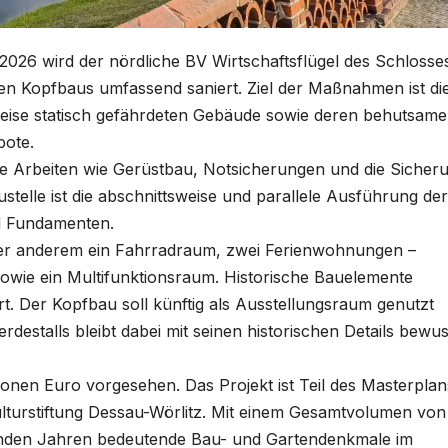
 2026 wird der nördliche BV Wirtschaftsflügel des Schlosse
hen Kopfbaus umfassend saniert. Ziel der Maßnahmen ist di
weise statisch gefährdeten Gebäude sowie deren behutsame
bote.
e Arbeiten wie Gerüstbau, Notsicherungen und die Sicher
ustelle ist die abschnittsweise und parallele Ausführung der
d Fundamenten.
nter anderem ein Fahrradraum, zwei Ferienwohnungen –
sowie ein Multifunktionsraum. Historische Bauelemente
rt. Der Kopfbau soll künftig als Ausstellungsraum genutzt
destalls bleibt dabei mit seinen historischen Details bewus
onen Euro vorgesehen. Das Projekt ist Teil des Masterplan
lturstiftung Dessau-Wörlitz. Mit einem Gesamtvolumen von
nden Jahren bedeutende Bau- und Gartendenkmale im