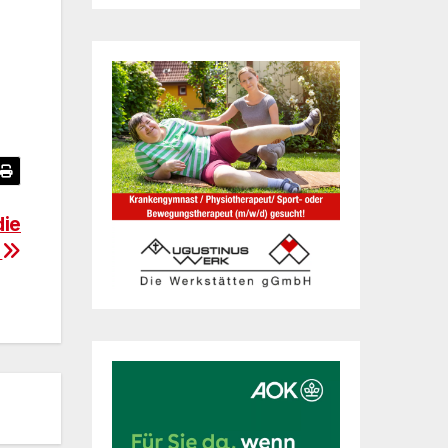
die
e