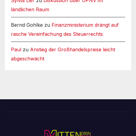
Sylvia Lier
zu
Diskussion über ÖPNV im
ländlichen Raum
Bernd Gohlke
zu
Finanzministerium drängt auf
rasche Vereinfachung des Steuerrechts
Paul
zu
Anstieg der Großhandelspreise leicht
abgeschwächt