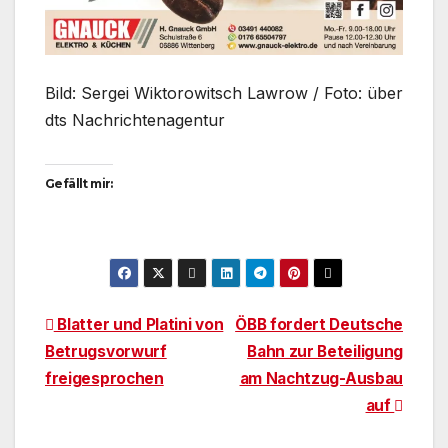
Bild: Sergei Wiktorowitsch Lawrow / Foto: über
dts Nachrichtenagentur
Gefällt mir:
Beitragsnavigation
Blatter und Platini von
ÖBB fordert Deutsche
Betrugsvorwurf
Bahn zur Beteiligung
freigesprochen
am Nachtzug-Ausbau
auf