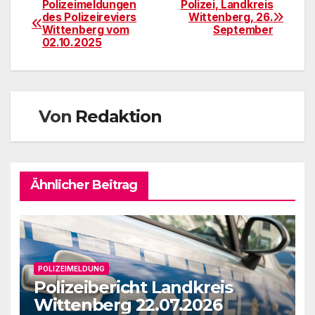
Polizeimeldungen
Polizei, Landkreis
Beitragsnavigation
des Polizeireviers
Wittenberg, 26.
Wittenberg vom
September
02.10.2025
Von
Redaktion
Ähnlicher Beitrag
POLIZEIMELDUNG
Polizeibericht Landkreis
Wittenberg 22.07.2026