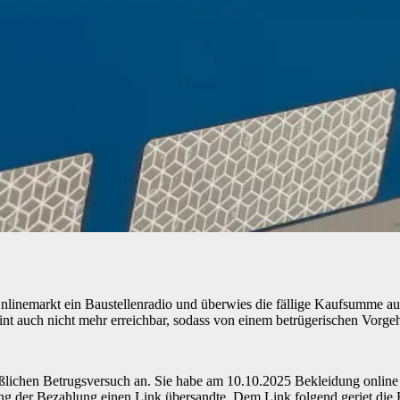
nlinemarkt ein Baustellenradio und überwies die fällige Kaufsumme a
eint auch nicht mehr erreichbar, sodass von einem betrügerischen Vor
ßlichen Betrugsversuch an. Sie habe am 10.10.2025 Bekleidung online v
ung der Bezahlung einen Link übersandte. Dem Link folgend geriet die 