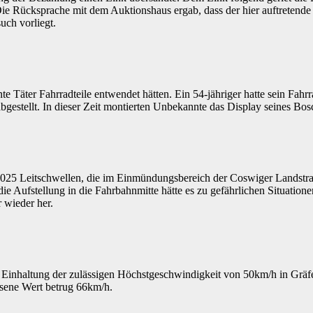
 Die Rücksprache mit dem Auktionshaus ergab, dass der hier auftretend
uch vorliegt.
e Täter Fahrradteile entwendet hätten. Ein 54-jähriger hatte sein Fah
bgestellt. In dieser Zeit montierten Unbekannte das Display seines Bo
5 Leitschwellen, die im Einmündungsbereich der Coswiger Landstraße 
e Aufstellung in die Fahrbahnmitte hätte es zu gefährlichen Situatio
r wieder her.
 Einhaltung der zulässigen Höchstgeschwindigkeit von 50km/h in Gräf
sene Wert betrug 66km/h.