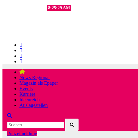
Zum
Fr.. Aug. 7th, 2026
8:25:31 AM
Inhalt
springen
News Regional
Magazin als Epaper
Events
Karriere
Ideenreich
Auslagestellen
Polizeimeldung