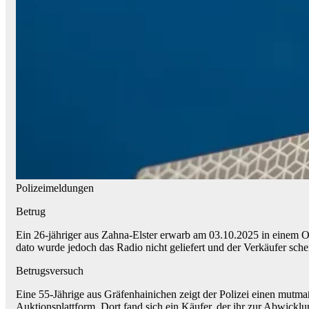
Polizeimeldungen
Betrug
Ein 26-jähriger aus Zahna-Elster erwarb am 03.10.2025 in einem O
dato wurde jedoch das Radio nicht geliefert und der Verkäufer sch
Betrugsversuch
Eine 55-Jährige aus Gräfenhainichen zeigt der Polizei einen mutma
Auktionsplattform. Dort fand sich ein Käufer, der ihr zur Abwickl