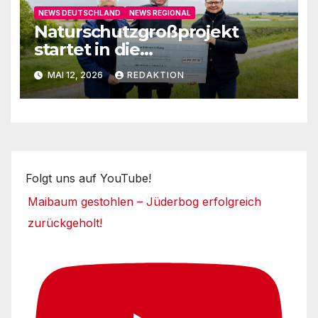
NEWS DEUTSCHLAND
NEWS REGIONAL
Naturschutzgroßprojekt
startet in die
Umsetzungsphase
MAI 12, 2026
REDAKTION
Folgt uns auf YouTube!
Maibaum gestohlen – Jüderbog erfolgreich
zurückgeholt!