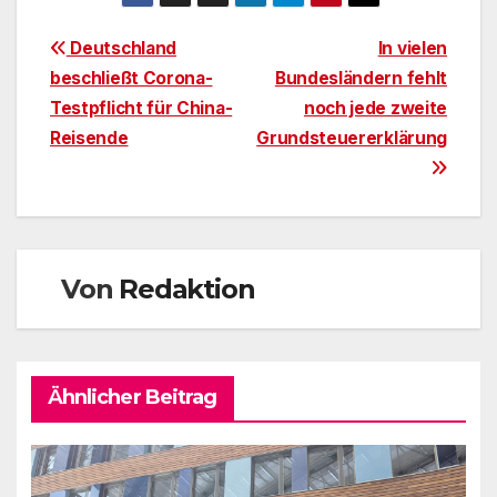
Beitragsnavigation
Deutschland
In vielen
beschließt Corona-
Bundesländern fehlt
Testpflicht für China-
noch jede zweite
Reisende
Grundsteuererklärung
Von
Redaktion
Ähnlicher Beitrag