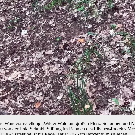
e Wanderausstellung „Wilder Wald am großen Fluss: Schönheit und Nu
2020 von der Loki Schmidt Stiftung im Rahmen des Elbauen-Projekts Me
ie Ausstellung ist bis Ende Januar 2025 im Infozentrum zu sehen.