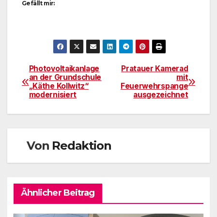
Gefällt mir:
Photovoltaikanlage
Pratauer Kamerad
Beitragsnavigation
an der Grundschule
mit
„Käthe Kollwitz“
Feuerwehrspange
modernisiert
ausgezeichnet
Von
Redaktion
Ähnlicher Beitrag