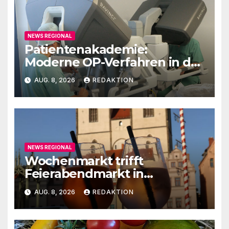
NEWS REGIONAL
Patientenakademie:
Moderne OP-Verfahren in der
Urologie
AUG. 8, 2026
REDAKTION
NEWS REGIONAL
Wochenmarkt trifft
Feierabendmarkt in
Lutherstadt Wittenberg
AUG. 8, 2026
REDAKTION