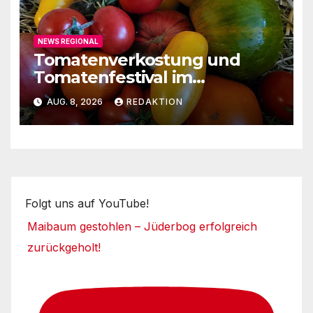
NEWS REGIONAL
Tomatenverkostung und
Tomatenfestival im
Naturparkzentrum
AUG. 8, 2026
REDAKTION
Folgt uns auf YouTube!
Maibaum gestohlen – Jüderbog erfolgreich
zurückgeholt!