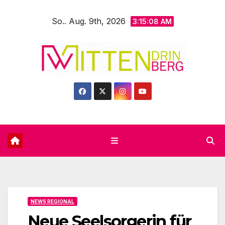
Zum
So.. Aug. 9th, 2026
Inhalt
3:15:10 AM
springen
NEWS REGIONAL
Neue Seelsorgerin für