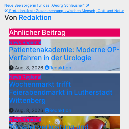
Beitragsnavigation
Neue Seelsorgerin für das „Georg Schleusner“
Erntedankfest: Zusammenhang zwischen Mensch, Gott und Natur
Von
Redaktion
Ähnlicher Beitrag
News Regional
Patientenakademie: Moderne OP-
Verfahren in der Urologie
Aug. 8, 2026
Redaktion
News Regional
Wochenmarkt trifft
Feierabendmarkt in Lutherstadt
Wittenberg
Aug. 8, 2026
Redaktion
News Regional
Tomatenverkostung und