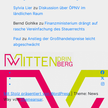
Sylvia Lier
zu
Diskussion über ÖPNV im
ländlichen Raum
Bernd Gohlke
zu
Finanzministerium drängt auf
rasche Vereinfachung des Steuerrechts
Paul
zu
Anstieg der Großhandelspreise leicht
abgeschwächt
Mit Stolz präsentiert von WordPress
|
Theme: News
Way von
Themeansar
.