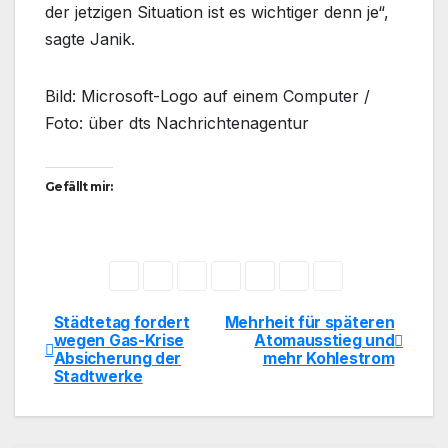
der jetzigen Situation ist es wichtiger denn je“,
sagte Janik.
Bild: Microsoft-Logo auf einem Computer /
Foto: über dts Nachrichtenagentur
Gefällt mir:
Städtetag fordert
Mehrheit für späteren
Beitragsnavigation
wegen Gas-Krise
Atomausstieg und
Absicherung der
mehr Kohlestrom
Stadtwerke