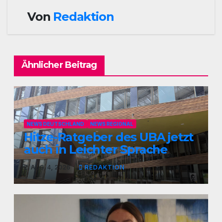
Von
Redaktion
Ähnlicher Beitrag
NEWS DEUTSCHLAND
NEWS REGIONAL
Hitze-Ratgeber des UBA jetzt
auch in Leichter Sprache
AUG. 4, 2026
REDAKTION