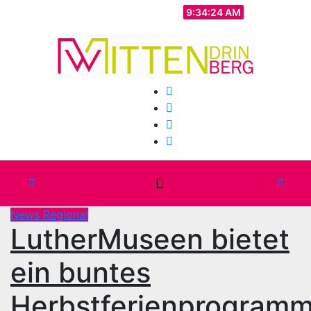
Zum
Mo.. Aug. 10th, 2026
9:34:26 AM
Inhalt
springen
News Regional
LutherMuseen bietet
ein buntes
Herbstferienprogram