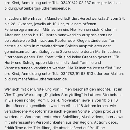
pro Kind, Anmeldung unter Tel.: 03491/42 03 137 oder per Mail an:
bildung.wittenberg@luthermuseen.de.
In Luthers Elternhaus in Mansfeld lädt die „Herbstwerkstatt“ vom 24.
bis 28. Oktober, jeweils ab 10 Uhr, zu einem offenen
Ferienprogramm zum Mitmachen ein. Hier können sich Kinder im
Alter von sechs bis 12 Jahren handwerklich ausprobieren und
beispielsweise Schmuck aus Kupfer oder Gegenstände aus Ton
herstellen, sich in mittelalterlichen Spielen ausprobieren oder
gemeinsam auf archäologische Spurensuche durch Martin Luthers
Elternhaus gehen. Der Kreativität sind keine Grenzen gesetzt. Für
Hort- und Schulgruppen können individuell Termine und
Veranstaltungen vereinbart werden. Die Teilnahme kostet fünf Euro
pro Kind, Anmeldung unter Tel.: 034782/91 93 813 oder per Mail an:
bildung.mansfeld@luthermuseen.de.
Wer sich mit der Erstellung von Filmen beschäftigen möchte, ist im
Vier-Tages-Workshop „Digitales Storytelling“ in Luthers Sterbehaus
in Eisleben richtig: Vom 1. bis 4. November, jeweils von 10 bis 16
Uhr, können Jugendliche zwischen elf und 18 Jahren lernen, wie
verschiedene Videoformate nach eigenen Vorstellungen produziert
werden. Im Workshop entstehen Spielfilme, Musikvideos, Interviews
mit interessanten Persönlichkeiten aus der Region, Actionvideos,
Erklärfilme oder Trickfilme, die abschließend auf YouTube