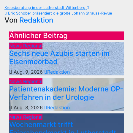
Beitragsnavigation
Krebsberatung in der Lutherstadt Wittenberg
Erik Schober präsentiert die große Johann Strauss-Revue
Von
Redaktion
Ähnlicher Beitrag
News Regional
Sechs neue Azubis starten im
Eisenmoorbad
Aug. 9, 2026
Redaktion
News Regional
Patientenakademie: Moderne OP-
Verfahren in der Urologie
Aug. 8, 2026
Redaktion
News Regional
Wochenmarkt trifft
Feierabendmarkt in Lutherstadt