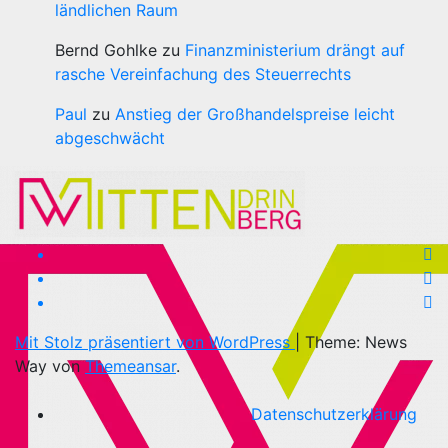
ländlichen Raum
Bernd Gohlke
zu
Finanzministerium drängt auf
rasche Vereinfachung des Steuerrechts
Paul
zu
Anstieg der Großhandelspreise leicht
abgeschwächt
Mit Stolz präsentiert von WordPress
|
Theme: News
Way von
Themeansar
.
Datenschutzerklärung