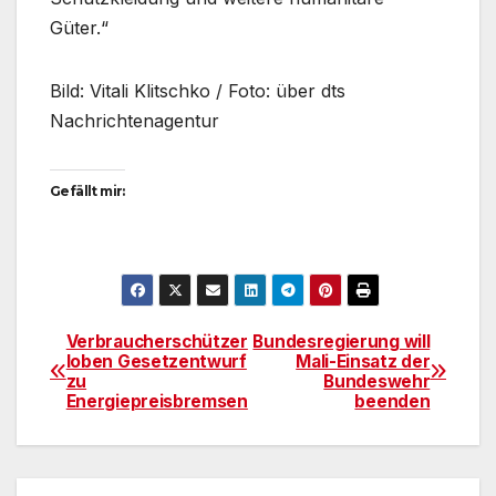
Güter.“
Bild: Vitali Klitschko / Foto: über dts
Nachrichtenagentur
Gefällt mir:
Verbraucherschützer
Bundesregierung will
Beitragsnavigation
loben Gesetzentwurf
Mali-Einsatz der
zu
Bundeswehr
Energiepreisbremsen
beenden