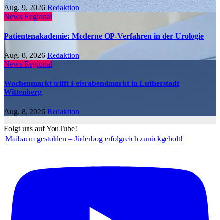
Aug. 9, 2026
Redaktion
News Regional
Patientenakademie: Moderne OP-Verfahren in der Urologie
Aug. 8, 2026
Redaktion
News Regional
Wochenmarkt trifft Feierabendmarkt in Lutherstadt
Wittenberg
Aug. 8, 2026
Redaktion
Folgt uns auf YouTube!
Maibaum gestohlen – Jüderbog erfolgreich zurückgeholt!