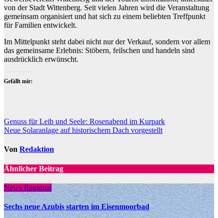
von der Stadt Wittenberg. Seit vielen Jahren wird die Veranstaltung
gemeinsam organisiert und hat sich zu einem beliebten Treffpunkt
für Familien entwickelt.
Im Mittelpunkt steht dabei nicht nur der Verkauf, sondern vor allem
das gemeinsame Erlebnis: Stöbern, feilschen und handeln sind
ausdrücklich erwünscht.
Gefällt mir:
Beitragsnavigation
Genuss für Leib und Seele: Rosenabend im Kurpark
Neue Solaranlage auf historischem Dach vorgestellt
Von
Redaktion
Ähnlicher Beitrag
News Regional
Sechs neue Azubis starten im Eisenmoorbad