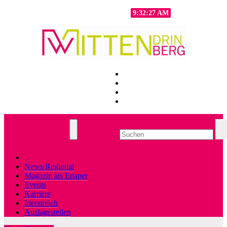
Zum
Mo.. Aug. 10th, 2026
9:32:29 AM
Inhalt
springen
News Regional
Magazin als Epaper
Events
Karriere
Ideenreich
Auslagestellen