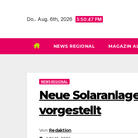
Zum
Inhalt
Do.. Aug. 6th, 2026
5:50:49 PM
springen
NEWS REGIONAL
MAGAZIN A
NEWS REGIONAL
Neue Solaranlage
vorgestellt
Von
Redaktion