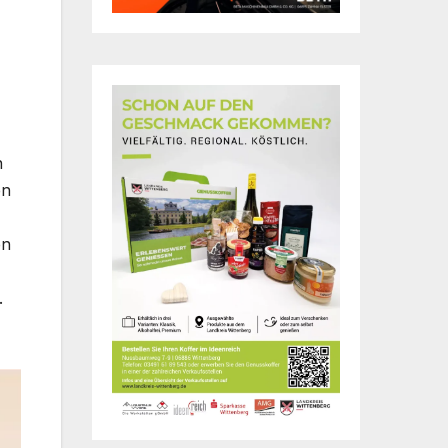
n
en
en
.