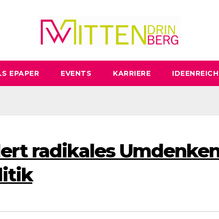
LS EPAPER
EVENTS
KARRIERE
IDEENREICH
dert radikales Umdenke
itik