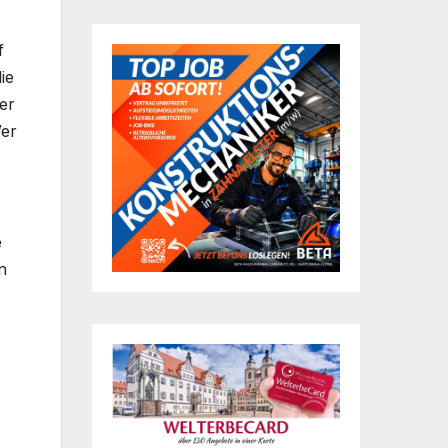
f
ie
er
Wer
e
n