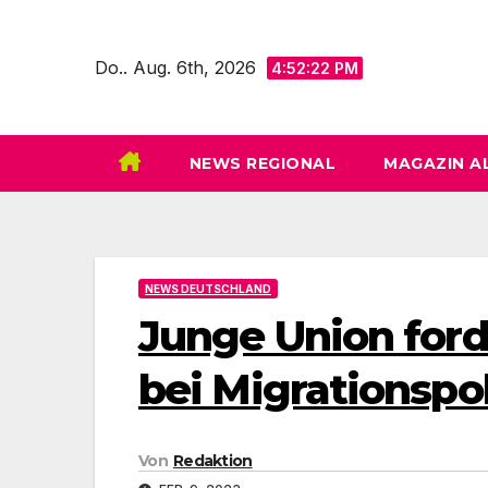
Zum
Inhalt
Do.. Aug. 6th, 2026
4:52:23 PM
springen
NEWS REGIONAL
MAGAZIN A
NEWS DEUTSCHLAND
Junge Union for
bei Migrationspol
Von
Redaktion