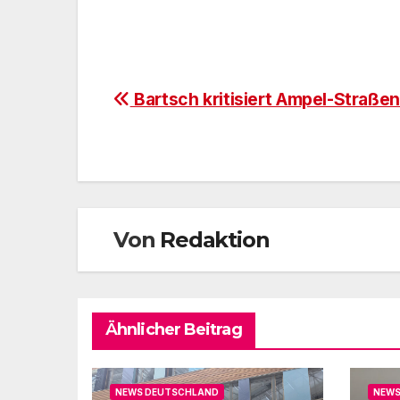
Beitragsnavigation
Bartsch kritisiert Ampel-Straßen
Von
Redaktion
Ähnlicher Beitrag
NEWS DEUTSCHLAND
NEWS