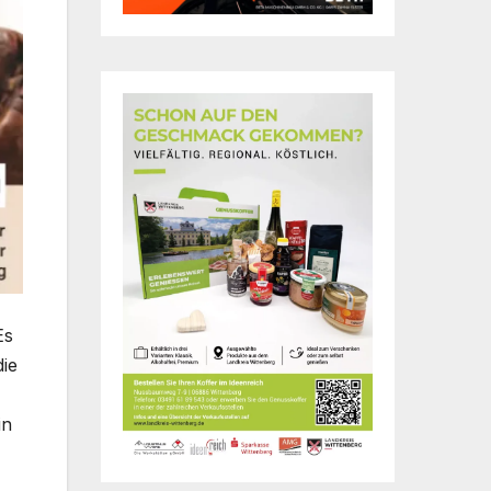
Es
die
in