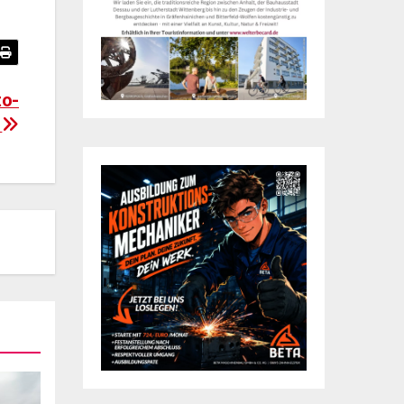
to-
n