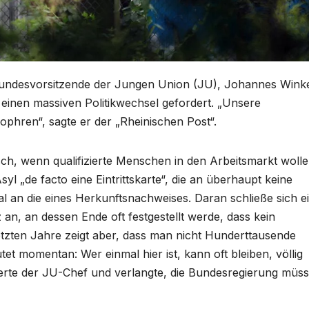
undesvorsitzende der Jungen Union (JU), Johannes Winke
 einen massiven Politikwechsel gefordert. „Unsere
ophren“, sagte er der „Rheinischen Post“.
isch, wenn qualifizierte Menschen in den Arbeitsmarkt wolle
syl „de facto eine Eintrittskarte“, die an überhaupt keine
l an die eines Herkunftsnachweises. Daran schließe sich e
an, an dessen Ende oft festgestellt werde, dass kein
etzten Jahre zeigt aber, dass man nicht Hunderttausende
 momentan: Wer einmal hier ist, kann oft bleiben, völlig
sierte der JU-Chef und verlangte, die Bundesregierung müs