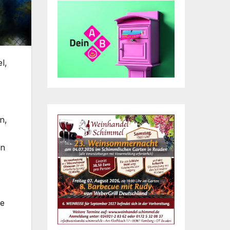
l,
n,
in
se