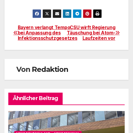
Bayern verlangt Tempo
CSU wirft Regierung
Beitragsnavigation
bei Anpassung des
Täuschung bei Atom-
Infektionsschutzgesetzes
Laufzeiten vor
Von
Redaktion
Ähnlicher Beitrag