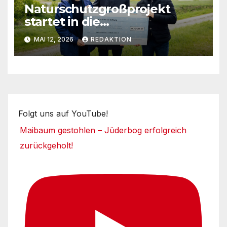
Naturschutzgroßprojekt
startet in die
Umsetzungsphase
MAI 12, 2026
REDAKTION
Folgt uns auf YouTube!
Maibaum gestohlen – Jüderbog erfolgreich
zurückgeholt!