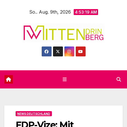
Zum
So.. Aug. 9th, 2026
Inhalt
4:53:21 AM
springen
NEWS DEUTSCHLAND
FDP-Vize: Mit