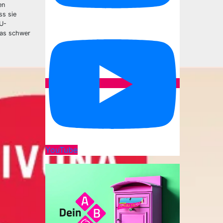
en
ss sie
SU-
das schwer
YouTube