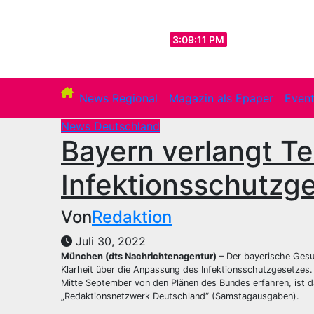
Zum
Inhalt
Sa.. Aug. 8th, 2026
3:09:13 PM
springen
News Regional
Magazin als Epaper
Even
News Deutschland
Bayern verlangt T
Infektionsschutzg
Von
Redaktion
Juli 30, 2022
München (dts Nachrichtenagentur)
– Der bayerische Gesu
Klarheit über die Anpassung des Infektionsschutzgesetzes. 
Mitte September von den Plänen des Bundes erfahren, ist d
„Redaktionsnetzwerk Deutschland“ (Samstagausgaben).