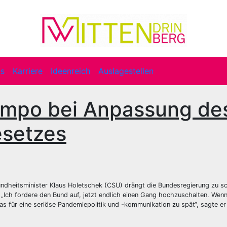
ts
Karriere
Ideenreich
Auslagestellen
empo bei Anpassung de
esetzes
ndheitsminister Klaus Holetschek (CSU) drängt die Bundesregierung zu sc
„Ich fordere den Bund auf, jetzt endlich einen Gang hochzuschalten. Wenn
as für eine seriöse Pandemiepolitik und -kommunikation zu spät“, sagte e