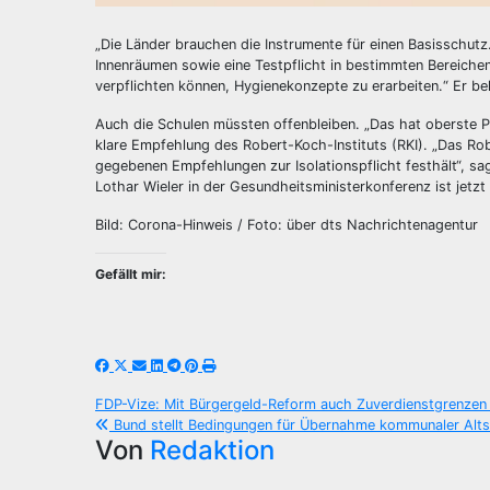
„Die Länder brauchen die Instrumente für einen Basisschut
Innenräumen sowie eine Testpflicht in bestimmten Bereiche
verpflichten können, Hygienekonzepte zu erarbeiten.“ Er be
Auch die Schulen müssten offenbleiben. „Das hat oberste Pr
klare Empfehlung des Robert-Koch-Instituts (RKI). „Das Rob
gegebenen Empfehlungen zur Isolationspflicht festhält“, sa
Lothar Wieler in der Gesundheitsministerkonferenz ist jetzt
Bild: Corona-Hinweis / Foto: über dts Nachrichtenagentur
Gefällt mir:
Beitragsnavigation
FDP-Vize: Mit Bürgergeld-Reform auch Zuverdienstgrenze
Bund stellt Bedingungen für Übernahme kommunaler Alt
Von
Redaktion