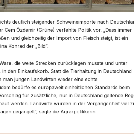
chts deutlich steigender Schweineimporte nach Deutschla
er Cem Özdemir (Grüne) verfehlte Politik vor. „Dass immer
en und gleichzeitig der Import von Fleisch steigt, ist ein
ina Konrad der „Bild“.
are, die weite Strecken zurücklegen musste und unter
in den Einkaufskorb. Statt die Tierhaltung in Deutschland
e man jungen Landwirten wieder eine echte
udem bedürfe es europaweit einheitlichen Standards beim
orschlag für zusätzliche, nur in Deutschland geltende Reg
baut werden. Landwirte wurden in der Vergangenheit viel z
gen gegängelt“, sagte die Agrarpolitikerin.