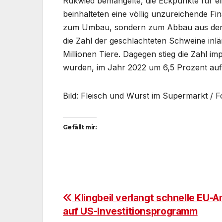
Rukwied bemängelte, die Eckpunkte für 
beinhalteten eine völlig unzureichende 
zum Umbau, sondern zum Abbau aus der Ti
die Zahl der geschlachteten Schweine in
Millionen Tiere. Dagegen stieg die Zahl im
wurden, im Jahr 2022 um 6,5 Prozent auf g
Bild: Fleisch und Wurst im Supermarkt / 
Gefällt mir:
Beitragsnavigation
Klingbeil verlangt schnelle EU-A
auf US-Investitionsprogramm