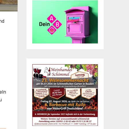
nd
eln
u