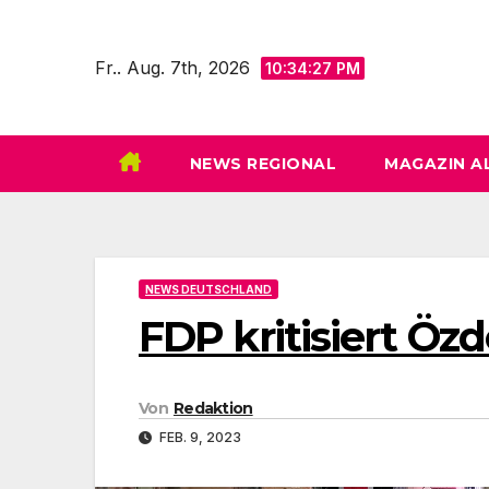
Zum
Inhalt
Fr.. Aug. 7th, 2026
10:34:29 PM
springen
NEWS REGIONAL
MAGAZIN A
NEWS DEUTSCHLAND
FDP kritisiert Özd
Von
Redaktion
FEB. 9, 2023