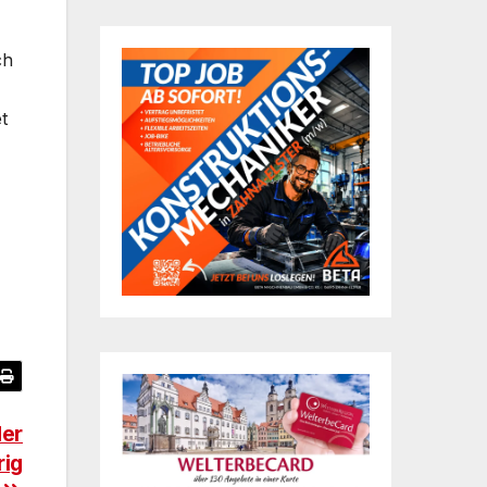
ch
t
der
rig