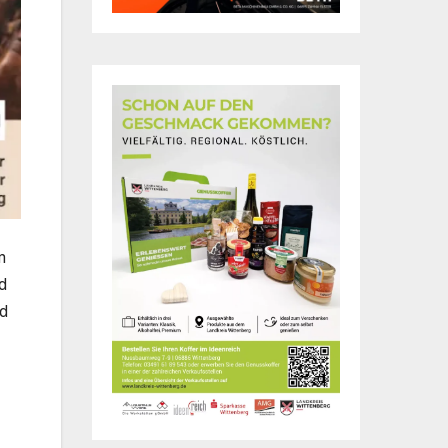
m
d
ed