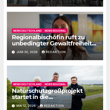
NEWS DEUTSCHLAND
NEWS REGIONAL
Regionalbischöfin ruft zu
unbedingter Gewaltfreiheit
auf
JUNI 30, 2026
REDAKTION
NEWS DEUTSCHLAND
NEWS REGIONAL
Naturschutzgroßprojekt
startet in die
Umsetzungsphase
MAI 12, 2026
REDAKTION