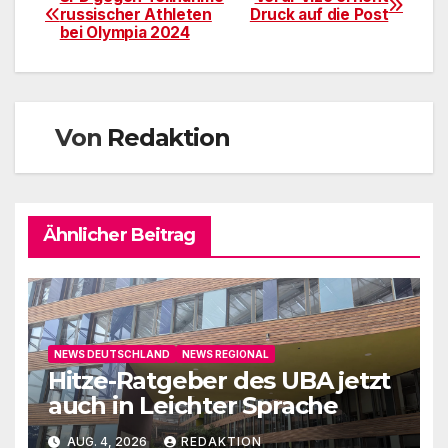
Beitragsnavigation
russischer Athleten
Druck auf die Post
bei Olympia 2024
Von
Redaktion
Ähnlicher Beitrag
NEWS DEUTSCHLAND
NEWS REGIONAL
Hitze-Ratgeber des UBA jetzt
auch in Leichter Sprache
AUG. 4, 2026
REDAKTION