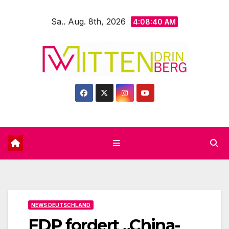
Zum
Sa.. Aug. 8th, 2026
Inhalt
4:08:41 AM
springen
NEWS DEUTSCHLAND
FDP fordert „China-