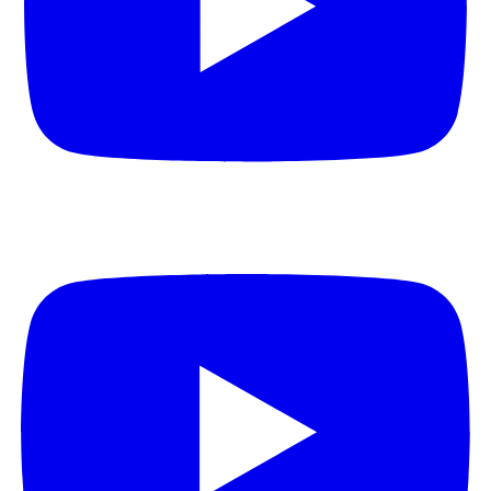
Schwächen vorhält. Volpone wurde 1606 im Globe
Theatre in London von Shakespeares
Theatertruppe, den King’s Men, uraufgeführt. Es
zählt zu Jonsons erfolgreichsten Stücken und
wurde vielfach adaptiert. Der Superreiche und seine
Parasiten – ein ewig wiederkehrender Wettkampf
um Gunst, Besitz und Macht.