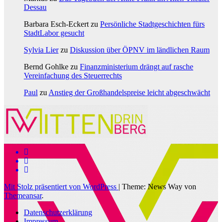
Dessau
Barbara Esch-Eckert
zu
Persönliche Stadtgeschichten fürs
StadtLabor gesucht
Sylvia Lier
zu
Diskussion über ÖPNV im ländlichen Raum
Bernd Gohlke
zu
Finanzministerium drängt auf rasche
Vereinfachung des Steuerrechts
Paul
zu
Anstieg der Großhandelspreise leicht abgeschwächt
Mit Stolz präsentiert von WordPress
|
Theme: News Way von
Themeansar
.
Datenschutzerklärung
Impressum