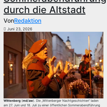
durch die Altstadt
Von
Redaktion
Juni 23, 2026
Wittenberg
(
md
/
aw
). Die „Wittenberger Nachtgeschichten“ laden
am 27. Juni und 18. Juli zu einer öffentlichen Sommerabendführung