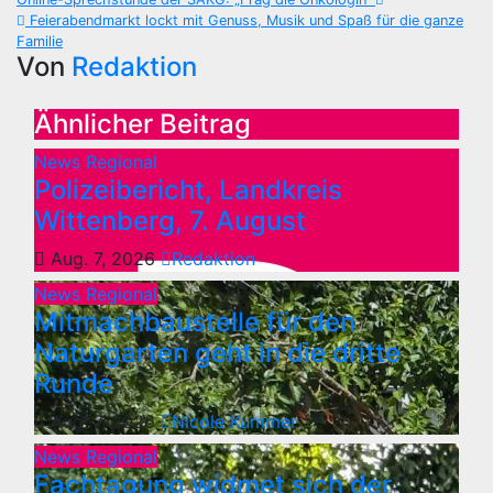
Beitragsnavigation
Feierabendmarkt lockt mit Genuss, Musik und Spaß für die ganze
Familie
Von
Redaktion
Ähnlicher Beitrag
News Regional
Polizeibericht, Landkreis
Wittenberg, 7. August
Aug. 7, 2026
Redaktion
News Regional
Mitmachbaustelle für den
Naturgarten geht in die dritte
Runde
Aug. 7, 2026
Nicole Kummer
News Regional
Fachtagung widmet sich der