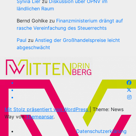
Sylvia Lier
zu
Diskussion über ÖPNV im
ländlichen Raum
Bernd Gohlke
zu
Finanzministerium drängt auf
rasche Vereinfachung des Steuerrechts
Paul
zu
Anstieg der Großhandelspreise leicht
abgeschwächt
Mit Stolz präsentiert von WordPress
|
Theme: News
Way von
Themeansar
.
Datenschutzerklärung