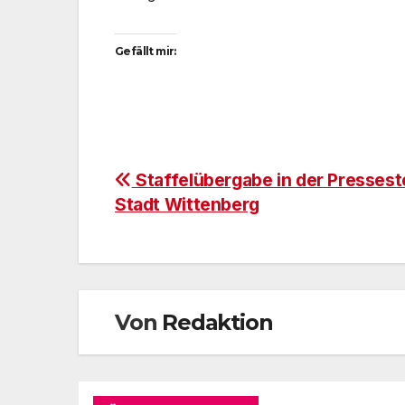
Gefällt mir:
Beitragsnavigation
Staffelübergabe in der Presseste
Stadt Wittenberg
Von
Redaktion