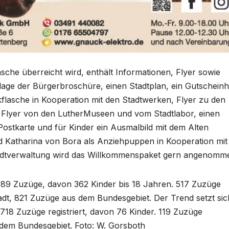
sche überreicht wird, enthält Informationen, Flyer sowie
lage der Bürgerbroschüre, einen Stadtplan, ein Gutscheinh
flasche in Kooperation mit den Stadtwerken, Flyer zu den
 Flyer von den LutherMuseen und vom Stadtlabor, einen
Postkarte und für Kinder ein Ausmalbild mit dem Alten
d Katharina von Bora als Anziehpuppen in Kooperation mit
adtverwaltung wird das Willkommenspaket gern angenomm
289 Zuzüge, davon 362 Kinder bis 18 Jahren. 517 Zuzüge
tadt, 821 Zuzüge aus dem Bundesgebiet. Der Trend setzt sic
n 718 Zuzüge registriert, davon 76 Kinder. 119 Zuzüge
 dem Bundesgebiet. Foto: W. Gorsboth