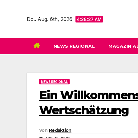
Zum
Inhalt
Do.. Aug. 6th, 2026
4:28:29 AM
springen
NEWS REGIONAL
MAGAZIN A
NEWS REGIONAL
Ein Willkommens
Wertschätzung
Von
Redaktion