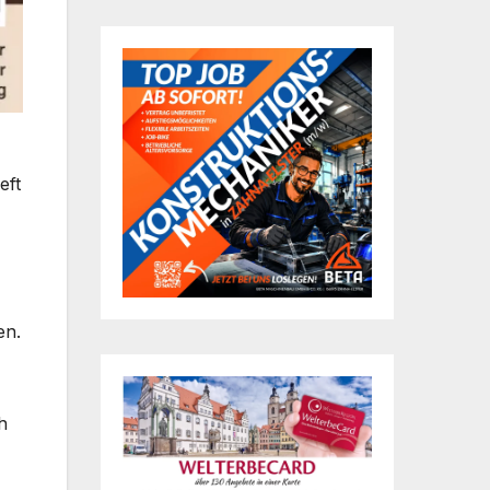
eft
en.
h