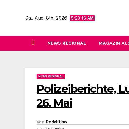
Zum
Inhalt
Sa.. Aug. 8th, 2026
5:20:18 AM
springen
NEWS REGIONAL
MAGAZIN AL
NEWS REGIONAL
Polizeiberichte, 
26. Mai
Von
Redaktion