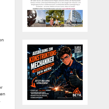
on
er
gen
.