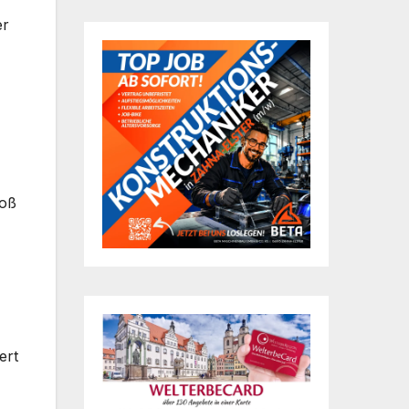
er
toß
ert