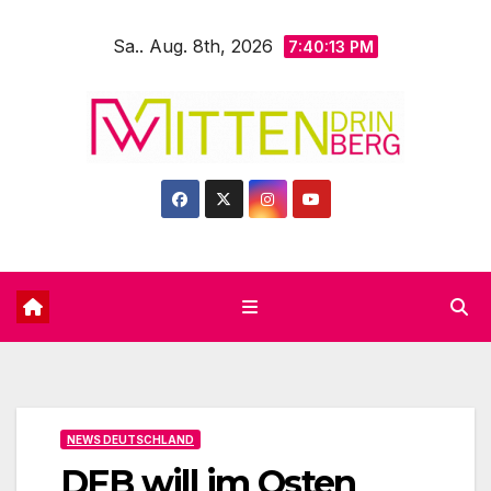
Zum
Sa.. Aug. 8th, 2026
Inhalt
7:40:14 PM
springen
NEWS DEUTSCHLAND
DFB will im Osten