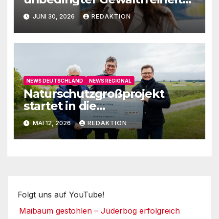
auf
JUNI 30, 2026
REDAKTION
NEWS DEUTSCHLAND
NEWS REGIONAL
Naturschutzgroßprojekt
startet in die
Umsetzungsphase
MAI 12, 2026
REDAKTION
Folgt uns auf YouTube!
Maibaum gestohlen – Jüderbog erfolgreich