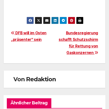
Beitragsnavigation
DFB will im Osten
Bundesregierung
„präsenter“ sein
schafft Schutzschirm
für Rettung von
Gaskonzernen
Von
Redaktion
Ähnlicher Beitrag