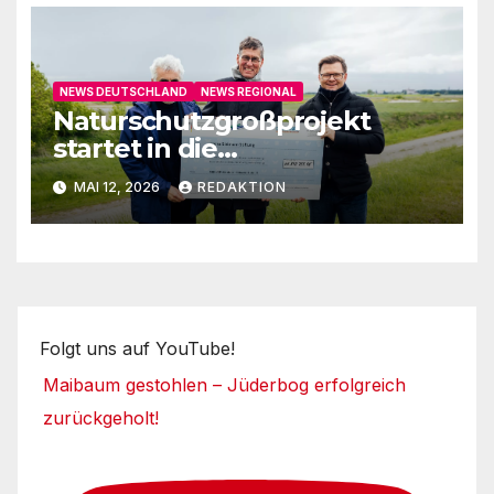
NEWS DEUTSCHLAND
NEWS REGIONAL
Naturschutzgroßprojekt
startet in die
Umsetzungsphase
MAI 12, 2026
REDAKTION
Folgt uns auf YouTube!
Maibaum gestohlen – Jüderbog erfolgreich
zurückgeholt!