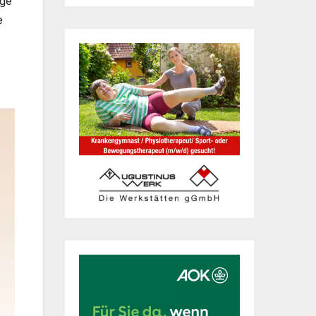
ige
e