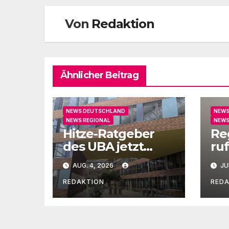
Von
Redaktion
Ähnlicher Beitrag
NEWS DEUTSCHLAND
NEWS
NEWS REGIONAL
NEWS
Hitze-Ratgeber
Re
des UBA jetzt
ruf
auch in Leichter
un
AUG. 4, 2026
JU
Sprache
Ge
REDAKTION
RED