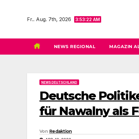
Zum
Inhalt
Fr.. Aug. 7th, 2026
3:53:23 AM
springen
NEWS REGIONAL
MAGAZIN A
NEWS DEUTSCHLAND
Deutsche Politike
für Nawalny als F
Von
Redaktion