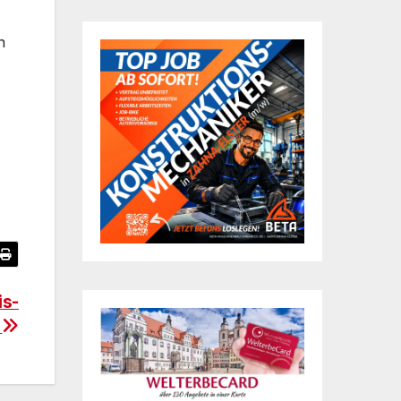
n
is-
e