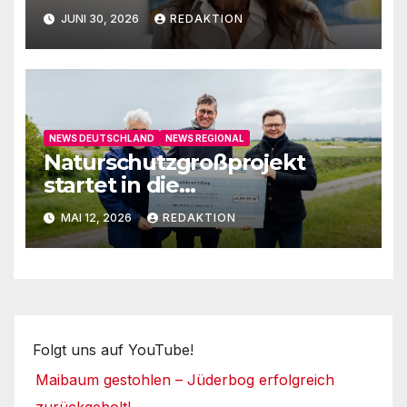
auf
JUNI 30, 2026
REDAKTION
NEWS DEUTSCHLAND
NEWS REGIONAL
Naturschutzgroßprojekt
startet in die
Umsetzungsphase
MAI 12, 2026
REDAKTION
Folgt uns auf YouTube!
Maibaum gestohlen – Jüderbog erfolgreich
zurückgeholt!