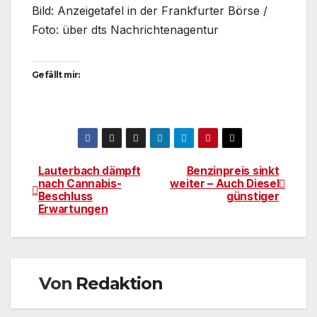
Bild: Anzeigetafel in der Frankfurter Börse /
Foto: über dts Nachrichtenagentur
Gefällt mir:
Lauterbach dämpft
Benzinpreis sinkt
Beitragsnavigation
nach Cannabis-
weiter – Auch Diesel
Beschluss
günstiger
Erwartungen
Von
Redaktion