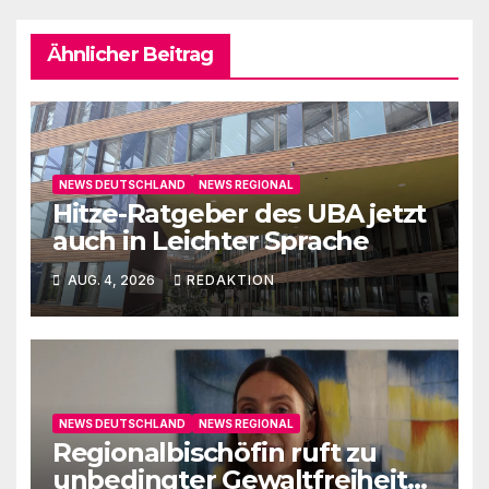
Ähnlicher Beitrag
NEWS DEUTSCHLAND
NEWS REGIONAL
Hitze-Ratgeber des UBA jetzt
auch in Leichter Sprache
AUG. 4, 2026
REDAKTION
NEWS DEUTSCHLAND
NEWS REGIONAL
Regionalbischöfin ruft zu
unbedingter Gewaltfreiheit