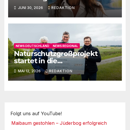
auf
JUNI 30, 2026
REDAKTION
NEWS DEUTSCHLAND
NEWS REGIONAL
Naturschutzgroßprojekt
startet in die
Umsetzungsphase
MAI 12, 2026
REDAKTION
Folgt uns auf YouTube!
Maibaum gestohlen – Jüderbog erfolgreich