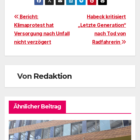
Beitragsnavigation
Bericht:
Habeck kritisiert
Klimaprotest hat
„Letzte Generation“
Versorgung nach Unfall
nach Tod von
nicht verzögert
Radfahrerin
Von
Redaktion
Ähnlicher Beitrag