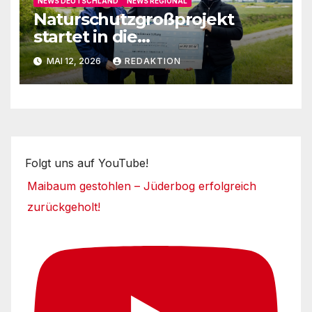
NEWS DEUTSCHLAND
NEWS REGIONAL
Naturschutzgroßprojekt
startet in die
Umsetzungsphase
MAI 12, 2026
REDAKTION
Folgt uns auf YouTube!
Maibaum gestohlen – Jüderbog erfolgreich
zurückgeholt!