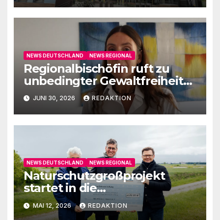
NEWS DEUTSCHLAND
NEWS REGIONAL
Regionalbischöfin ruft zu
unbedingter Gewaltfreiheit
auf
JUNI 30, 2026
REDAKTION
NEWS DEUTSCHLAND
NEWS REGIONAL
Naturschutzgroßprojekt
startet in die
Umsetzungsphase
MAI 12, 2026
REDAKTION