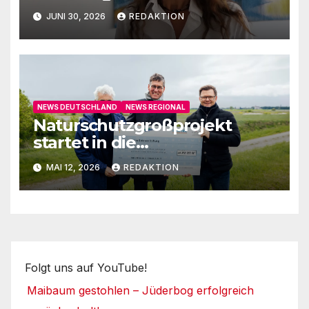
auf
JUNI 30, 2026
REDAKTION
NEWS DEUTSCHLAND
NEWS REGIONAL
Naturschutzgroßprojekt
startet in die
Umsetzungsphase
MAI 12, 2026
REDAKTION
Folgt uns auf YouTube!
Maibaum gestohlen – Jüderbog erfolgreich