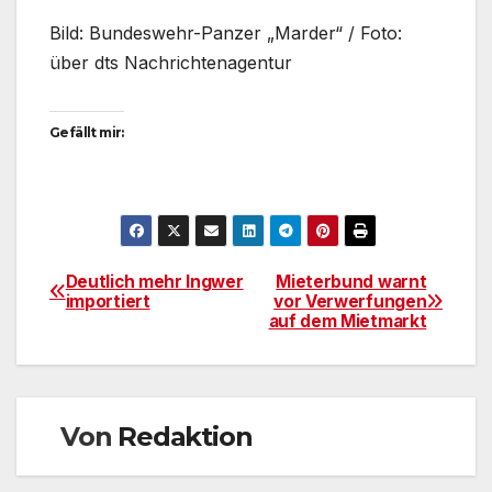
Bild: Bundeswehr-Panzer „Marder“ / Foto:
über dts Nachrichtenagentur
Gefällt mir:
Deutlich mehr Ingwer
Mieterbund warnt
Beitragsnavigation
importiert
vor Verwerfungen
auf dem Mietmarkt
Von
Redaktion